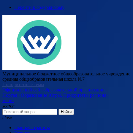
Перейти к содержимому
Муниципальное бюджетное общеобразовательное учреждение
средняя общеобразовательная школа №7
Приоритетные темы
Официальный сайт образовательной организации
Портал «Образование Югры. Приоритеты региона»
меню
search
Найти
close
Главная страница
Главная