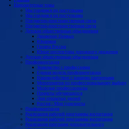
Приоритетные темы
Мы гордимся их поступками
Мы гордимся их поступками
Предметно-пространственная среда
Предметно-пространственная среда
Детские общественные объединения
Движение Первых
Юнармия
Орлята России
Юные инспекторы дорожного движения
Детские общественные объединения
Профориентация
Знакомство с профессиями
Единая модель профориентации
Взаимодействие с нашими партнерами
Мероприятия по профессиональному выбору
Молодые профессионалы
Проекты обучающихся
Дни открытых дверей
Россия - Мои горизонты
Профориентация
Реализация рабочей программы воспитания
Реализация рабочей программы воспитания
Реализация программ дополнительного