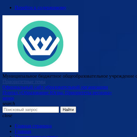
Перейти к содержимому
Муниципальное бюджетное общеобразовательное учреждение с
Приоритетные темы
Официальный сайт образовательной организации
Портал «Образование Югры. Приоритеты региона»
меню
search
Найти
close
Главная страница
Главная
Приоритетные темы