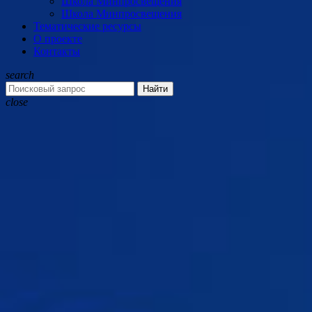
Школа Минпросвещения
Школа Минпросвещения
Тематические ресурсы
О проекте
Контакты
search
Найти
close