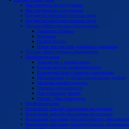
Мы гордимся их поступками
Мы гордимся их поступками
Предметно-пространственная среда
Предметно-пространственная среда
Детские общественные объединения
Движение Первых
Юнармия
Орлята России
Юные инспекторы дорожного движения
Детские общественные объединения
Профориентация
Знакомство с профессиями
Единая модель профориентации
Взаимодействие с нашими партнерами
Мероприятия по профессиональному выбору
Молодые профессионалы
Проекты обучающихся
Дни открытых дверей
Россия - Мои горизонты
Профориентация
Реализация рабочей программы воспитания
Реализация рабочей программы воспитания
Реализация программ дополнительного образовани
Реализация программ дополнительного образовани