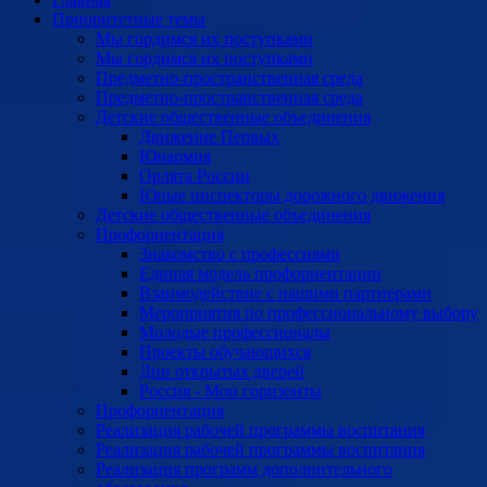
Приоритетные темы
Мы гордимся их поступками
Мы гордимся их поступками
Предметно-пространственная среда
Предметно-пространственная среда
Детские общественные объединения
Движение Первых
Юнармия
Орлята России
Юные инспекторы дорожного движения
Детские общественные объединения
Профориентация
Знакомство с профессиями
Единая модель профориентации
Взаимодействие с нашими партнерами
Мероприятия по профессиональному выбору
Молодые профессионалы
Проекты обучающихся
Дни открытых дверей
Россия - Мои горизонты
Профориентация
Реализация рабочей программы воспитания
Реализация рабочей программы воспитания
Реализация программ дополнительного