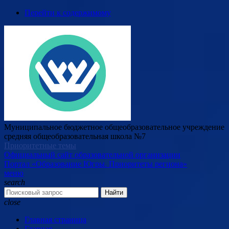
Перейти к содержимому
Муниципальное бюджетное общеобразовательное учреждение
средняя общеобразовательная школа №7
Приоритетные темы
Официальный сайт образовательной организации
Портал «Образование Югры. Приоритеты региона»
меню
search
Найти
close
Главная страница
Главная