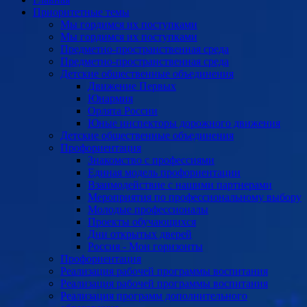
Приоритетные темы
Мы гордимся их поступками
Мы гордимся их поступками
Предметно-пространственная среда
Предметно-пространственная среда
Детские общественные объединения
Движение Первых
Юнармия
Орлята России
Юные инспекторы дорожного движения
Детские общественные объединения
Профориентация
Знакомство с профессиями
Единая модель профориентации
Взаимодействие с нашими партнерами
Мероприятия по профессиональному выбору
Молодые профессионалы
Проекты обучающихся
Дни открытых дверей
Россия - Мои горизонты
Профориентация
Реализация рабочей программы воспитания
Реализация рабочей программы воспитания
Реализация программ дополнительного