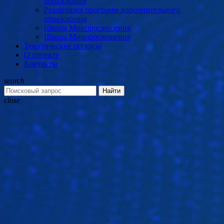
образования
Реализация программ дополнительного
образования
Школа Минпросвещения
Школа Минпросвещения
Тематические ресурсы
О проекте
Контакты
search
Найти
close