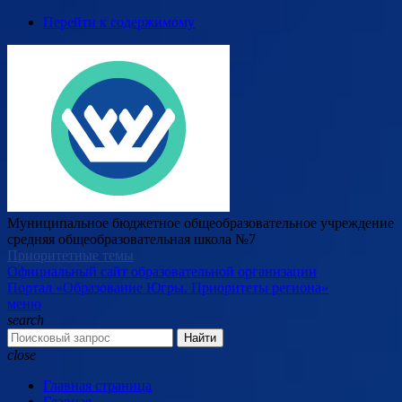
Перейти к содержимому
Муниципальное бюджетное общеобразовательное учреждение
средняя общеобразовательная школа №7
Приоритетные темы
Официальный сайт образовательной организации
Портал «Образование Югры. Приоритеты региона»
меню
search
Найти
close
Главная страница
Главная